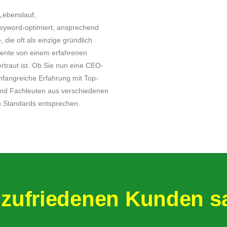
 Lebenslauf,
keyword-optimiert, ansprechend
, die oft als einzige gründlich
mente von einem erfahrenen
rtraut ist. Ob Sie nun eine CEO-
umfangreiche Erfahrung mit Top-
und Fachleuten aus verschiedenen
en Standards entsprechen.
 zufriedenen Kunden 