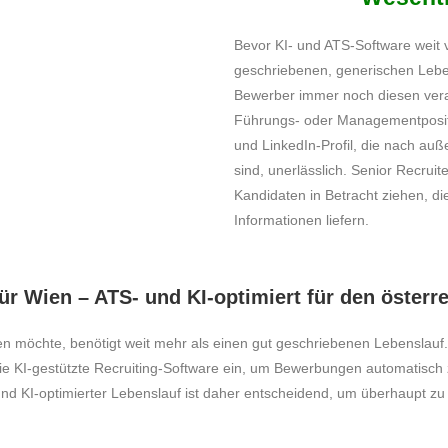
Bevor KI- und ATS-Software weit v
geschriebenen, generischen Lebe
Bewerber immer noch diesen veral
Führungs- oder Managementposit
und LinkedIn-Profil, die nach auß
sind, unerlässlich. Senior Recru
Kandidaten in Betracht ziehen, d
Informationen liefern.
für Wien – ATS- und KI-optimiert für den österr
ben möchte, benötigt weit mehr als einen gut geschriebenen Lebensla
e KI-gestützte Recruiting-Software ein, um Bewerbungen automatisch 
- und KI-optimierter Lebenslauf ist daher entscheidend, um überhaupt 