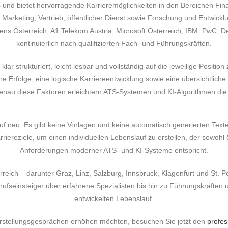
hs und bietet hervorragende Karrieremöglichkeiten in den Bereichen Fin
arketing, Vertrieb, öffentlicher Dienst sowie Forschung und Entwickl
ns Österreich, A1 Telekom Austria, Microsoft Österreich, IBM, PwC, De
kontinuierlich nach qualifizierten Fach- und Führungskräften.
lar strukturiert, leicht lesbar und vollständig auf die jeweilige Positi
e Erfolge, eine logische Karriereentwicklung sowie eine übersichtlich
au diese Faktoren erleichtern ATS-Systemen und KI-Algorithmen die ko
uf neu. Es gibt keine Vorlagen und keine automatisch generierten Texte.
riereziele, um einen individuellen Lebenslauf zu erstellen, der sowohl
Anforderungen moderner ATS- und KI-Systeme entspricht.
eich – darunter Graz, Linz, Salzburg, Innsbruck, Klagenfurt und St. Pöl
fseinsteiger über erfahrene Spezialisten bis hin zu Führungskräften u
entwickelten Lebenslauf.
rstellungsgesprächen erhöhen möchten, besuchen Sie jetzt den
profes