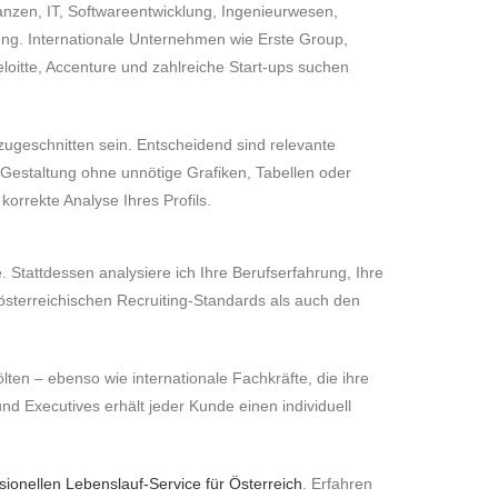
anzen, IT, Softwareentwicklung, Ingenieurwesen,
ung. Internationale Unternehmen wie Erste Group,
loitte, Accenture und zahlreiche Start-ups suchen
on zugeschnitten sein. Entscheidend sind relevante
e Gestaltung ohne unnötige Grafiken, Tabellen oder
rrekte Analyse Ihres Profils.
 Stattdessen analysiere ich Ihre Berufserfahrung, Ihre
 österreichischen Recruiting-Standards als auch den
ten – ebenso wie internationale Fachkräfte, die ihre
nd Executives erhält jeder Kunde einen individuell
sionellen Lebenslauf-Service für Österreich
. Erfahren